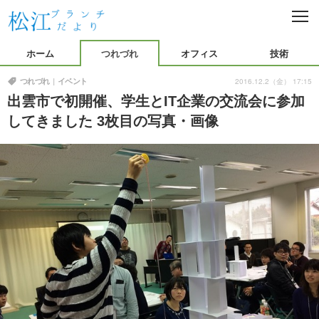
C
L
O
つれづれ
S
ホーム
つれづれ
オフィス
技術
E
プライベート
イベント
オフィス
2016.12.2（金） 17:15
つれづれ
イベント
出雲市で初開催、学生とIT企業の交流会に参加
仕事紹介
OJT
技術
してきました 3枚目の写真・画像
プログラミング
開発環境
イード本社