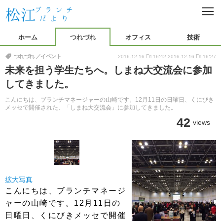
C
L
O
つれづれ
S
ホーム
つれづれ
オフィス
技術
E
プライベート
イベント
オフィス
2016.12.16 Fri 16:42
2016.12.16 Fri 16:27
つれづれ
イベント
未来を担う学生たちへ。しまね大交流会に参加
仕事紹介
OJT
技術
してきました。
プログラミング
開発環境
イード本社
こんにちは、ブランチマネージャーの山崎です。12月11日の日曜日、くにびき
メッセで開催された、「しまね大交流会」に参加してきました。
42
views
拡大写真
こんにちは、ブランチマネージ
ャーの山崎です。12月11日の
日曜日、くにびきメッセで開催