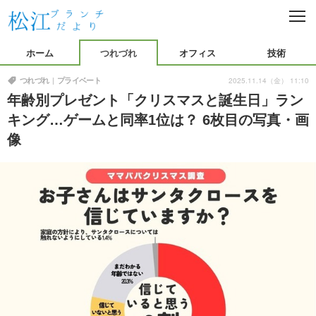
C
L
O
つれづれ
S
ホーム
つれづれ
オフィス
技術
E
プライベート
イベント
オフィス
2025.11.14（金） 11:10
つれづれ
プライベート
年齢別プレゼント「クリスマスと誕生日」ラン
仕事紹介
OJT
技術
キング…ゲームと同率1位は？ 6枚目の写真・画
プログラミング
開発環境
イード本社
像