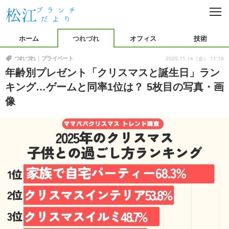
C
L
O
つれづれ
S
ホーム
つれづれ
オフィス
技術
E
プライベート
イベント
オフィス
2025.11.14（金） 11:10
つれづれ
プライベート
年齢別プレゼント「クリスマスと誕生日」ラン
仕事紹介
OJT
技術
キング…ゲームと同率1位は？ 5枚目の写真・画
プログラミング
開発環境
イード本社
像